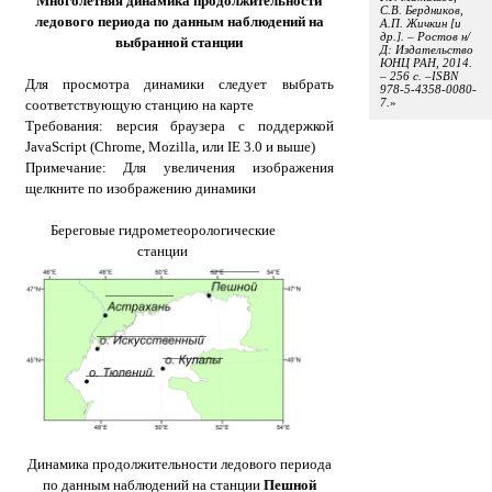
Многолетняя динамика продолжительности
С.В. Бердников,
ледового периода по данным наблюдений на
А.П. Жичкин [и
др.]. – Ростов н/
выбранной станции
Д: Издательство
ЮНЦ РАН, 2014.
– 256 с. –ISBN
Для просмотра динамики следует выбрать
978-5-4358-0080-
7.
соответствующую станцию на карте
Требования: версия браузера с поддержкой
JavaScript (Chrome, Mozilla, или IE 3.0 и выше)
Примечание: Для увеличения изображения
щелкните по изображению динамики
Береговые гидрометеорологические
станции
Динамика продолжительности ледового периода
по данным наблюдений на станции
Пешной