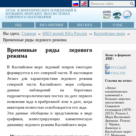
АТЛАС КЛИМАТИЧЕСКИХ ИЗМЕНЕНИЙ В
БОЛЬШИХ МОРСКИХ ЭКОСИСТЕМАХ
СЕВЕРНОГО ПОЛУШАРИЯ
ОБД
БМЭ АРКТИКИ
БМЭ ЮГА
О НАС
Вы здесь:
Главная
→
БМЭ морей Юга России
→
Каспийское море
→
Временные ряды ледового режима
Временные ряды ледового
режима
Атлас в формате
.PDF:
В Каспийском море ледовый покров ежегодно
РУССКИЙ
формируется в его северной части. В настоящем
ENGLISH
Атласе для характеристики ледового режима
Ссылка на атлас:
северной части Каспийского моря собраны
Атлас
данные наблюдений на береговых
климатических
изменений в
гидрометеорологических постах по дате первого
больших морских
появления льда в прибрежной зоне и дате, когда
экосистемах
Северного
акватория полностью освобождается ото льда.
полушария (1878–
Эти данные обобщены и представлены в виде
2013). Регион 1.
Моря Восточной
графиков, иллюстрирующих климатическую
Арктики. Регион
2. Чёрное,
динамику ледового режима Каспийского моря.
Азовское и
Каспийское моря /
Г.Г. Матишов,